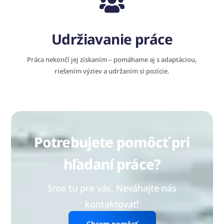
Udržiavanie práce
Práca nekončí jej získaním – pomáhame aj s adaptáciou,
riešením výziev a udržaním si pozície.
Potrebujete pomôcť pri
hľadaní práce?
Sme tu pre vás. Neváhajte nás
kontaktovať!
Chcem pomôcť