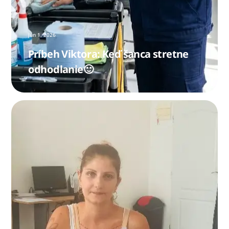
jún
1
,
2026
Príbeh Viktora: Keď šanca stretne
odhodlanie🙂