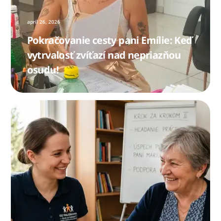
apríl
26
,
2026
Pokračovanie cesty pani Emílie: Keď
vytrvalosť zvíťazí nad nepriazňou
osudu!