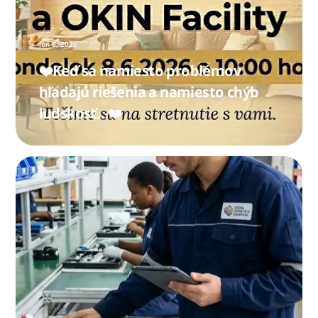
jún
8
,
2026
❤️Keď sa namiesto problémov
hľadajú riešenia a namiesto chýb
ľudskosť…❤️