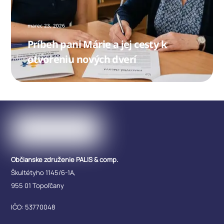
marec
23
,
2026
Príbeh pani Márie a jej cesty k
otvoreniu nových dverí
Občianske združenie PALIS & comp.
Škultétyho 1145/6-1A,
955 01 Topoľčany
IČO: 53770048