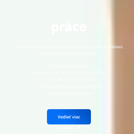
pri udržiavaní
práce
Poskytovanie odborného poradenstva na pomoc pri hľadaní,
získaní a udržaní zamestnania.
Ozvite sa nám, ak ste:
– nezamestnaní, bez evidencie na ÚPSVaR
– máte vek od 18 do 60 rokov
– máte základné vzdelanie, výučný list
– záujem a snahu pracovať
Vedieť viac
Kontakt